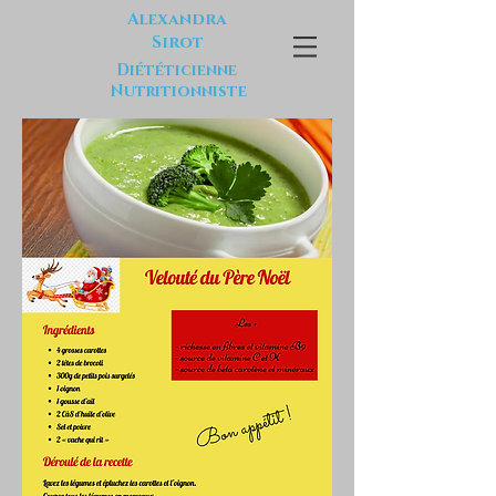
Alexandra
Sirot
Diététicienne
Nutritionniste