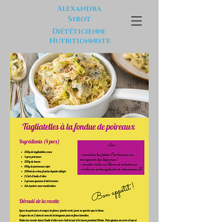
Alexandra
Sirot
Diététicienne
Nutritionniste